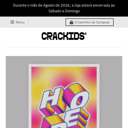
Durante o mês de Agosto de 2026, a loja estará encerrada ao
Sábado e Domingo
Menu
0
Carrinho de Compras