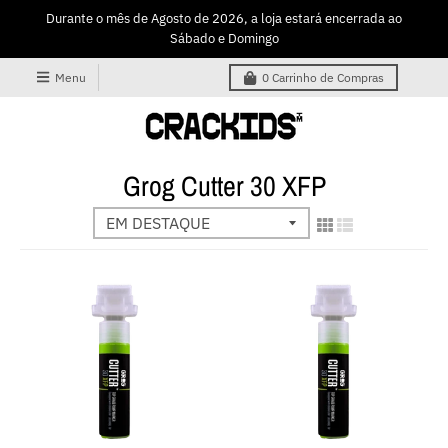
Durante o mês de Agosto de 2026, a loja estará encerrada ao
Sábado e Domingo
Menu
0
Carrinho de Compras
Grog Cutter 30 XFP